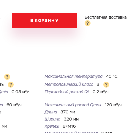
₽
Бесплатная доставка
В КОРЗИНУ
Максимальная температура
40 °С
м
ть
Метрологический класс
B
Qmin
0.05 м³/ч
Переходный расход Qt
0.2 м³/ч
Qn
60 м³/ч
Максимальный расход Qmax
120 м³/ч
а
Длина
370 мм
Ширина
320 мм
 мм
Крепеж
8×M16