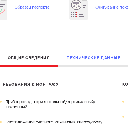
Образец паспорта
Считывание пок
Электронная почта
Город
Комментарий
Файл с реквизитами огранизации (любой формат, макс. 20
ЗАГРУЗИТЬ
МБ)
Имя
Номер телефона
Cоглашаюсь на обработку
персональных данных
Cоглашаюсь на обработку
персональных данных
Cоглашаюсь на обработку
персональных данных
ГОТОВО
ГОТОВО
ОБЩИЕ СВЕДЕНИЯ
ТЕХНИЧЕСКИЕ ДАННЫЕ
ОТПРАВИТЬ
ТРЕБОВАНИЯ К МОНТАЖУ
К
Трубопровод: горизонтальный/вертикальный/
наклонный.
Расположение счетного механизма: сверху/сбоку.