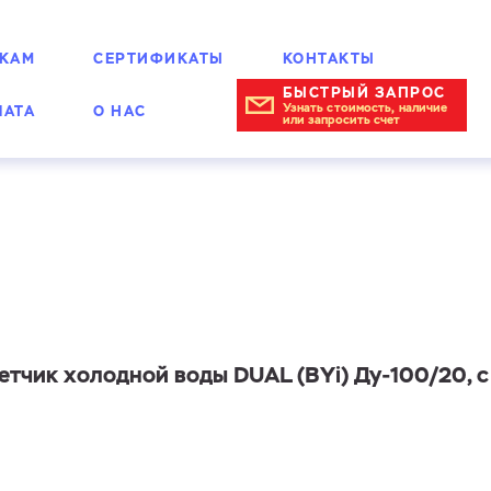
КАМ
СЕРТИФИКАТЫ
КОНТАКТЫ
БЫСТРЫЙ ЗАПРОС
Узнать стоимость, наличие
ЛАТА
О НАС
или запросить счет
омбинированные
тчик холодной воды DUAL (BYi) Ду-100/20, 