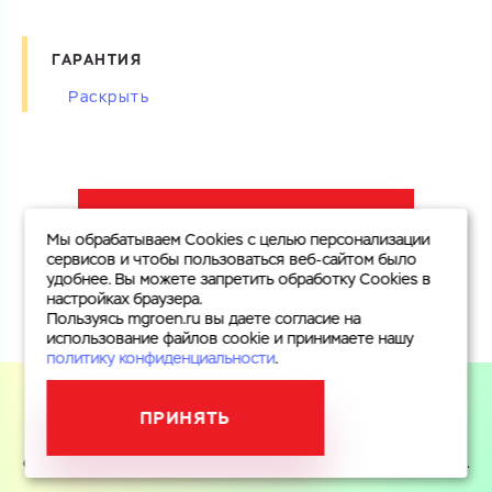
ГАРАНТИЯ
Изготовитель и поставщик комбинированных счетчиков
воды с обводной линией гарантируют соответствие
счетчиков требованиям ГОСТ Р 50193-92,
международного стандарта ISO 4064 и прилагаемого
СФОРМИРОВАТЬ УЗЕЛ УЧЕТА ВОДЫ
паспорта.
Мы обрабатываем Cookies с целью персонализации
Гарантийный срок эксплуатации мокроходных счетчиков
сервисов и чтобы пользоваться веб-сайтом было
удобнее. Вы можете запретить обработку Cookies в
воды составляет 24 месяца с момента ввода в
настройках браузера.
эксплуатацию.
Пользуясь mgroen.ru вы даете согласие на
использование файлов cookie и принимаете нашу
политику конфиденциальности
.
ПРИНЯТЬ
Пользуясь mgroen.ru вы даете согласие на использование
файлов cookie и принимаете
политику конфиденциальности
.