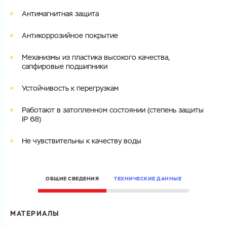
Антимагнитная защита
Электронная почта
Антикоррозийное покрытие
Электронная почта
Имя
Механизмы из пластика высокого качества,
Город
сапфировые подшипники
Город
Номер телефона
Устойчивость к перегрузкам
Комментарий
Работают в затопленном состоянии (степень защиты
Cоглашаюсь на обработку
персональных данных
IP 68)
ЗАГРУЗИТЬ
ОТПРАВИТЬ
Не чувствительны к качеству воды
Файл с реквизитами огранизации (любой формат, макс. 20
Cоглашаюсь на обработку
персональных данных
МБ)
ГОТОВО
Cоглашаюсь на обработку
персональных данных
ОБЩИЕ СВЕДЕНИЯ
ТЕХНИЧЕСКИЕ ДАННЫЕ
ГОТОВО
МАТЕРИАЛЫ