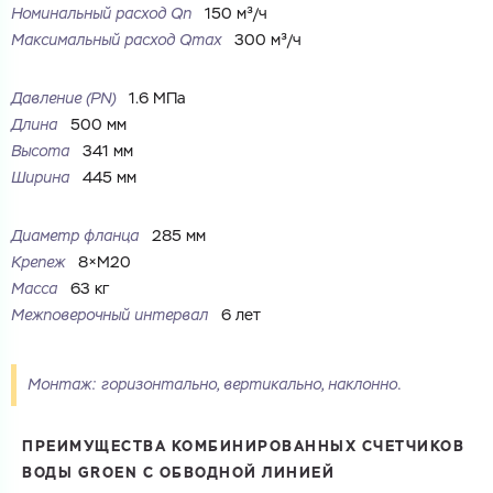
Номинальный расход Qn
150 м³/ч
Максимальный расход Qmax
300 м³/ч
Ваш запрос
Давление (PN)
1.6 МПа
Перечислите товары, которые вас интересуют
Длина
500 мм
и укажите какую информацию вы хотите по ним
получить. Мы свяжемся с вами в ближайшее время.
Высота
341 мм
Ширина
445 мм
Диаметр фланца
285 мм
Крепеж
8×M20
Купить как физ. лицо
Масса
63 кг
Запросить КП
Межповерочный интервал
6 лет
Купить как юр. лицо
Запросить Счёт
Имя
Монтаж: горизонтально, вертикально, наклонно.
Имя
Номер телефона
ПРЕИМУЩЕСТВА КОМБИНИРОВАННЫХ СЧЕТЧИКОВ
Номер телефона
ВОДЫ GROEN С ОБВОДНОЙ ЛИНИЕЙ