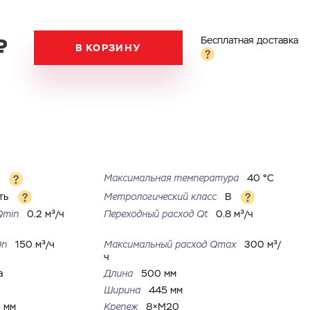
₽
Бесплатная доставка
В КОРЗИНУ
Максимальная температура
40 °С
м
ть
Метрологический класс
B
Qmin
0.2 м³/ч
Переходный расход Qt
0.8 м³/ч
Qn
150 м³/ч
Максимальный расход Qmax
300 м³/
ч
а
Длина
500 мм
Ширина
445 мм
 мм
Крепеж
8×M20