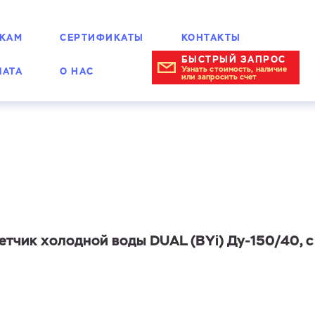
КАМ
СЕРТИФИКАТЫ
КОНТАКТЫ
БЫСТРЫЙ ЗАПРОС
Узнать стоимость, наличие
ЛАТА
О НАС
или запросить счет
омбинированные
тчик холодной воды DUAL (BYi) Ду-150/40, 