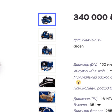
340 000 
арт.
644211502
Groen
Диаметр (DN)
150 м
Импульсный выход
Ес
Минимальный расход 
Номинальный расход 
Давление (PN)
1.6 МП
Высота
351 мм
Диаметр фланца
285