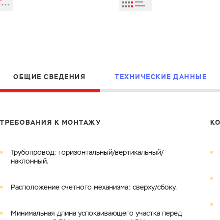
Электронная почта
Город
Комментарий
Файл с реквизитами огранизации (любой формат, макс. 20
ЗАГРУЗИТЬ
МБ)
Имя
Номер телефона
Cоглашаюсь на обработку
персональных данных
Cоглашаюсь на обработку
персональных данных
ОБЩИЕ СВЕДЕНИЯ
ТЕХНИЧЕСКИЕ ДАННЫЕ
Cоглашаюсь на обработку
персональных данных
ГОТОВО
ГОТОВО
ОТПРАВИТЬ
ТРЕБОВАНИЯ К МОНТАЖУ
К
Трубопровод: горизонтальный/вертикальный/
наклонный.
Расположение счетного механизма: сверху/сбоку.
Минимальная длина успокаивающего участка перед