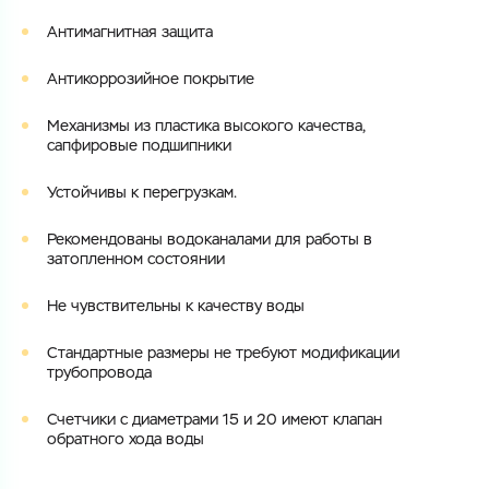
Номер телефона
Антимагнитная защита
Номер телефона
Антикоррозийное покрытие
Механизмы из пластика высокого качества,
Электронная почта
сапфировые подшипники
Электронная почта
Имя
Устойчивы к перегрузкам.
Город
Рекомендованы водоканалами для работы в
Город
Номер телефона
затопленном состоянии
Комментарий
Не чувствительны к качеству воды
Cоглашаюсь на обработку
персональных данных
ЗАГРУЗИТЬ
Cтандартные размеры не требуют модификации
трубопровода
ОТПРАВИТЬ
Файл с реквизитами огранизации (любой формат, макс. 20
Cоглашаюсь на обработку
персональных данных
МБ)
Счетчики с диаметрами 15 и 20 имеют клапан
ГОТОВО
обратного хода воды
Cоглашаюсь на обработку
персональных данных