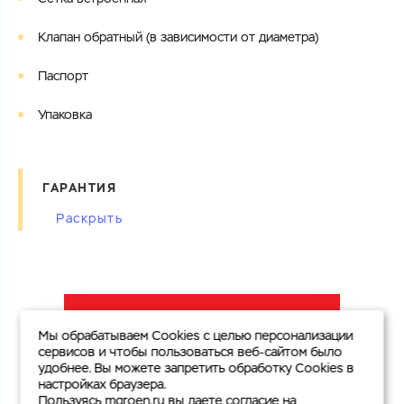
Клапан обратный (в зависимости от диаметра)
Паспорт
Упаковка
ГАРАНТИЯ
Изготовитель и поставщик мокроходных счетчиков
воды гарантируют соответствие счетчиков
требованиям ГОСТ Р 50601-93, международного
стандарта ISO 4064 и прилагаемого паспорта.
СФОРМИРОВАТЬ УЗЕЛ УЧЕТА ВОДЫ
Гарантийный срок эксплуатации мокроходных счетчиков
Мы обрабатываем Cookies с целью персонализации
воды составляет 24 месяца с момента ввода в
сервисов и чтобы пользоваться веб-сайтом было
удобнее. Вы можете запретить обработку Cookies в
эксплуатацию.
настройках браузера.
Пользуясь mgroen.ru вы даете согласие на