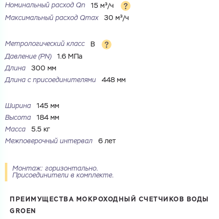
Номинальный расход Qn
15 м³/ч
Максимальный расход Qmax
30 м³/ч
Метрологический класс
B
Давление (PN)
1.6 МПа
Длина
300 мм
Ваш запрос
Длина с присоединителями
448 мм
Перечислите товары, которые вас интересуют
и укажите какую информацию вы хотите по ним
получить. Мы свяжемся с вами в ближайшее время.
Ширина
145 мм
Высота
184 мм
Масса
5.5 кг
Межповерочный интервал
6 лет
Купить как физ. лицо
Монтаж: горизонтально.
Запросить КП
Присоединители в комплекте.
Купить как юр. лицо
Запросить Счёт
ПРЕИМУЩЕСТВА МОКРОХОДНЫЙ СЧЕТЧИКОВ ВОДЫ
Имя
Имя
GROEN