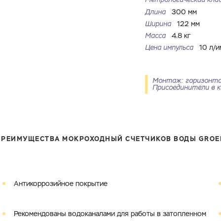
Длина
300 мм
Ширина
122 мм
Масса
4.8 кг
Цена импульса
10 л/и
Монтаж: горизонта
Присоединители в к
Ваш запрос
Перечислите товары, которые вас интересуют и укажите какую информацию
вы хотите по ним получить. Мы свяжемся с вами в ближайшее время.
ПРЕИМУЩЕСТВА МОКРОХОДНЫЙ СЧЕТЧИКОВ ВОДЫ GROE
Купить как физ. лицо
Купить как юр. лицо
Антикоррозийное покрытие
Имя
Номер телефона
Запросить КП
Запросить Счёт
Рекомендованы водоканалами для работы в затопленном