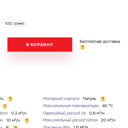
100 л/имп
Бесплатная доставка
В КОРЗИНУ
ть
Материал корпуса
Латунь
Максимальная температура
40 °С
Qmin
0.2 м³/ч
Переходный расход Qt
0.8 м³/ч
Максимальный расход Qmax
20 м³/ч
Qn
10 м³/ч
Давление (PN)
1.6 МПа
сс
B