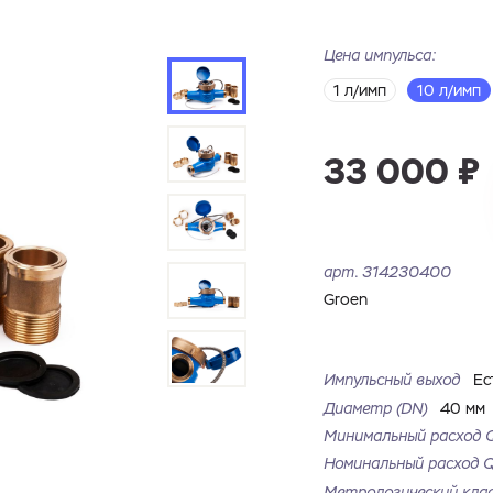
Цена импульса:
1 л/имп
10 л/имп
33 000 ₽
арт.
314230400
Groen
Импульсный выход
Ес
Диаметр (DN)
40 мм
Минимальный расход 
Номинальный расход 
Метрологический кла