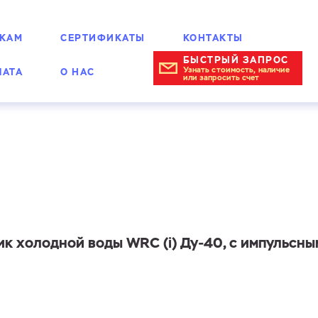
КАМ
СЕРТИФИКАТЫ
КОНТАКТЫ
БЫСТРЫЙ ЗАПРОС
Узнать стоимость, наличие
ЛАТА
О НАС
или запросить счет
ногоструйные мокроходные
к холодной воды WRC (i) Ду-40, с импульсным