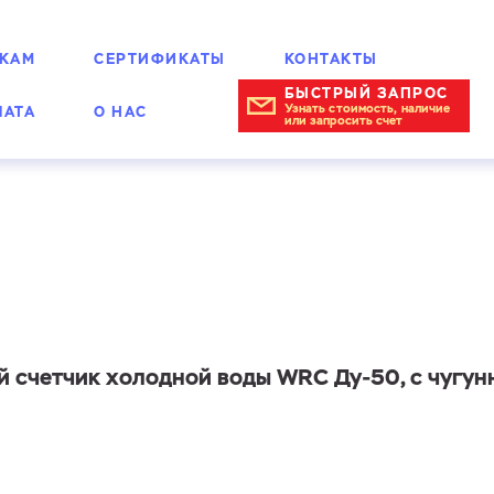
КАМ
СЕРТИФИКАТЫ
КОНТАКТЫ
БЫСТРЫЙ ЗАПРОС
Узнать стоимость, наличие
ЛАТА
О НАС
или запросить счет
ногоструйные мокроходные
 счетчик холодной воды WRC Ду-50, с чугун