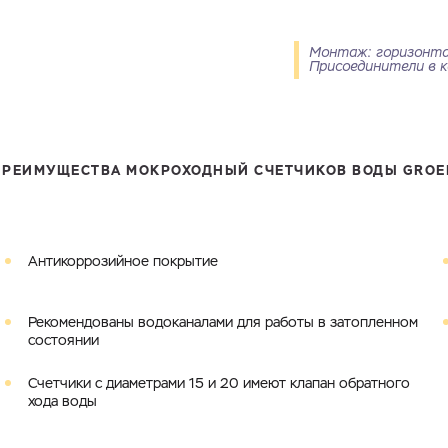
Монтаж: горизонта
Присоединители в к
ПРЕИМУЩЕСТВА МОКРОХОДНЫЙ СЧЕТЧИКОВ ВОДЫ GROE
Ваш запрос
Перечислите товары, которые вас интересуют и укажите какую информацию
вы хотите по ним получить. Мы свяжемся с вами в ближайшее время.
Антикоррозийное покрытие
Купить как физ. лицо
Купить как юр. лицо
Рекомендованы водоканалами для работы в затопленном
Имя
Номер телефона
состоянии
Запросить КП
Запросить Счёт
Счетчики с диаметрами 15 и 20 имеют клапан обратного
хода воды
Имя
Номер телефона
Электронная почта
Город