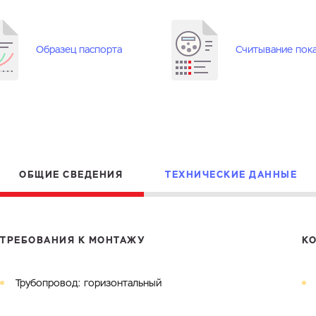
Электронная почта
Город
Комментарий
Образец паспорта
Считывание пок
Файл с реквизитами огранизации (любой формат, макс. 20
ЗАГРУЗИТЬ
МБ)
Имя
Номер телефона
Cоглашаюсь на обработку
персональных данных
Cоглашаюсь на обработку
персональных данных
Cоглашаюсь на обработку
персональных данных
ГОТОВО
ГОТОВО
ОБЩИЕ СВЕДЕНИЯ
ТЕХНИЧЕСКИЕ ДАННЫЕ
ОТПРАВИТЬ
ТРЕБОВАНИЯ К МОНТАЖУ
К
Трубопровод: горизонтальный