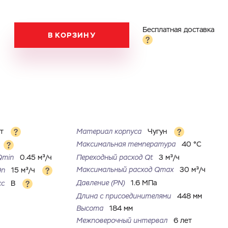
Бесплатная доставка
В КОРЗИНУ
ет
Материал корпуса
Чугун
Максимальная температура
40 °С
Qmin
0.45 м³/ч
Переходный расход Qt
3 м³/ч
Максимальный расход Qmax
30 м³/ч
Qn
15 м³/ч
Давление (PN)
1.6 МПа
сс
B
Длина с присоединителями
448 мм
Высота
184 мм
Межповерочный интервал
6 лет