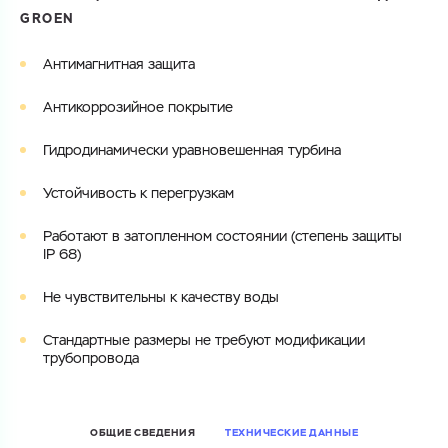
GROEN
Электронная почта
Электронная почта
Имя
Антимагнитная защита
Город
Антикоррозийное покрытие
Город
Номер телефона
Гидродинамически уравновешенная турбина
Комментарий
Cоглашаюсь на обработку
персональных данных
Устойчивость к перегрузкам
ЗАГРУЗИТЬ
ОТПРАВИТЬ
Работают в затопленном состоянии (степень защиты
Файл с реквизитами огранизации (любой формат, макс. 20
Cоглашаюсь на обработку
персональных данных
IP 68)
МБ)
ГОТОВО
Cоглашаюсь на обработку
персональных данных
Не чувствительны к качеству воды
ГОТОВО
Стандартные размеры не требуют модификации
трубопровода
ОБЩИЕ СВЕДЕНИЯ
ТЕХНИЧЕСКИЕ ДАННЫЕ