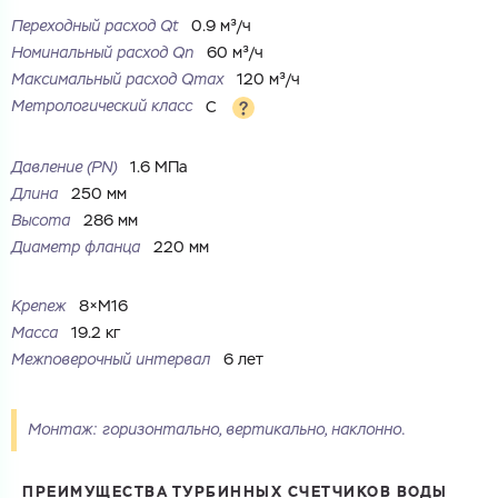
Переходный расход Qt
0.9 м³/ч
Ваш запрос
Номинальный расход Qn
60 м³/ч
Максимальный расход Qmax
120 м³/ч
Перечислите товары, которые вас интересуют
и укажите какую информацию вы хотите по ним
получить. Мы свяжемся с вами в ближайшее время.
Метрологический класс
C
Давление (PN)
1.6 МПа
Длина
250 мм
Высота
286 мм
Купить как физ. лицо
Диаметр фланца
220 мм
Запросить КП
Купить как юр. лицо
Запросить Счёт
Крепеж
8×M16
Имя
Масса
19.2 кг
Имя
Межповерочный интервал
6 лет
Номер телефона
Номер телефона
Монтаж: горизонтально, вертикально, наклонно.
ПРЕИМУЩЕСТВА ТУРБИННЫХ СЧЕТЧИКОВ ВОДЫ