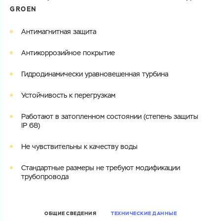
GROEN
Электронная почта
Электронная почта
Имя
Антимагнитная защита
Город
Антикоррозийное покрытие
Город
Номер телефона
Гидродинамически уравновешенная турбина
Комментарий
Cоглашаюсь на обработку
персональных данных
Устойчивость к перегрузкам
ЗАГРУЗИТЬ
ОТПРАВИТЬ
Работают в затопленном состоянии (степень защиты
Файл с реквизитами огранизации (любой формат, макс. 20
Cоглашаюсь на обработку
персональных данных
IP 68)
МБ)
ГОТОВО
Cоглашаюсь на обработку
персональных данных
Не чувствительны к качеству воды
ГОТОВО
Стандартные размеры не требуют модификации
трубопровода
ОБЩИЕ СВЕДЕНИЯ
ТЕХНИЧЕСКИЕ ДАННЫЕ