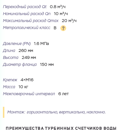
Переходный расход Qt
0.8 м³/ч
Ваш запрос
Номинальный расход Qn
10 м³/ч
Максимальный расход Qmax
20 м³/ч
Перечислите товары, которые вас интересуют
и укажите какую информацию вы хотите по ним
получить. Мы свяжемся с вами в ближайшее время.
Метрологический класс
B
Давление (PN)
1.6 МПа
Длина
260 мм
Высота
249 мм
Купить как физ. лицо
Диаметр фланца
150 мм
Запросить КП
Купить как юр. лицо
Запросить Счёт
Крепеж
4×M16
Имя
Масса
10 кг
Имя
Межповерочный интервал
6 лет
Номер телефона
Номер телефона
Монтаж: горизонтально, вертикально, наклонно.
ПРЕИМУЩЕСТВА ТУРБИННЫХ СЧЕТЧИКОВ ВОДЫ