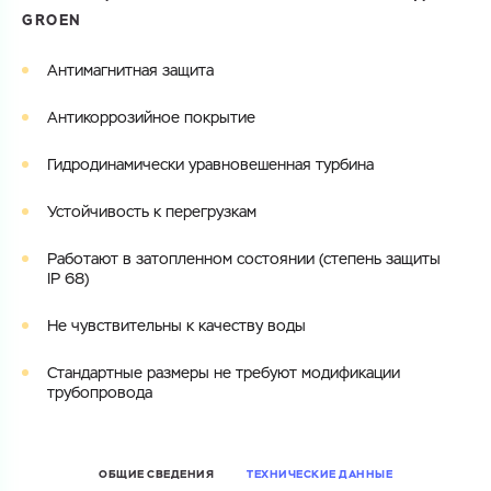
GROEN
Электронная почта
Электронная почта
Имя
Антимагнитная защита
Город
Антикоррозийное покрытие
Город
Номер телефона
Гидродинамически уравновешенная турбина
Комментарий
Cоглашаюсь на обработку
персональных данных
Устойчивость к перегрузкам
ЗАГРУЗИТЬ
ОТПРАВИТЬ
Работают в затопленном состоянии (степень защиты
Файл с реквизитами огранизации (любой формат, макс. 20
Cоглашаюсь на обработку
персональных данных
IP 68)
МБ)
ГОТОВО
Cоглашаюсь на обработку
персональных данных
Не чувствительны к качеству воды
ГОТОВО
Стандартные размеры не требуют модификации
трубопровода
ОБЩИЕ СВЕДЕНИЯ
ТЕХНИЧЕСКИЕ ДАННЫЕ