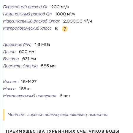
Переходный расход Qt
200 м³/ч
Ваш запрос
Номинальный расход Qn
1000 м³/ч
Максимальный расход Qmax
2,000.00 м³/ч
Перечислите товары, которые вас интересуют
и укажите какую информацию вы хотите по ним
получить. Мы свяжемся с вами в ближайшее время.
Метрологический класс
B
Давление (PN)
1.6 МПа
Длина
600 мм
Высота
631 мм
Купить как физ. лицо
Диаметр фланца
585 мм
Запросить КП
Купить как юр. лицо
Запросить Счёт
Крепеж
16×M27
Имя
Масса
168 кг
Имя
Межповерочный интервал
6 лет
Номер телефона
Номер телефона
Монтаж: горизонтально, вертикально, наклонно.
ПРЕИМУЩЕСТВА ТУРБИННЫХ СЧЕТЧИКОВ ВОДЫ