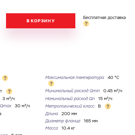
Бесплатная доставка
В КОРЗИНУ
Максимальная температура
40 °С
Минимальный расход Qmin
0.45 м³/ч
ет
3 м³/ч
Номинальный расход Qn
15 м³/ч
д Qmax
30 м³/ч
Метрологический класс
B
а
Длина
200 мм
Диаметр фланца
165 мм
Масса
10.4 кг