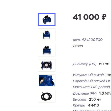
41 000 ₽
арт.
424200500
Groen
Диаметр (DN)
50 мм
Импульсный выход
Н
Переходный расход Qt
Максимальный расхо
Давление (PN)
1.6 МП
Высота
256 мм
Крепеж
4×M16