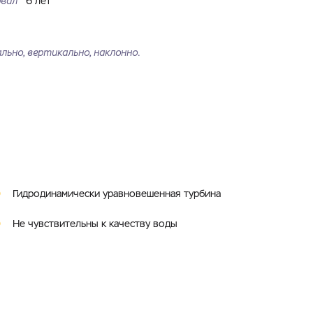
рвал
6 лет
ьно, вертикально, наклонно.
Гидродинамически уравновешенная турбина
Не чувствительны к качеству воды