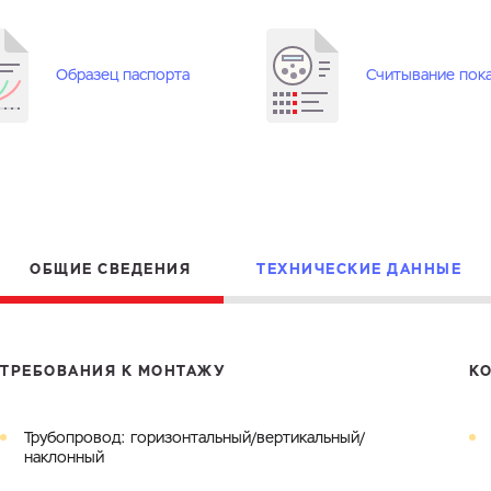
Электронная почта
Город
Комментарий
Образец паспорта
Считывание пок
Файл с реквизитами огранизации (любой формат, макс. 20
ЗАГРУЗИТЬ
МБ)
Имя
Номер телефона
Cоглашаюсь на обработку
персональных данных
Cоглашаюсь на обработку
персональных данных
ГОТОВО
Cоглашаюсь на обработку
персональных данных
ГОТОВО
ОТПРАВИТЬ
ОБЩИЕ СВЕДЕНИЯ
ТЕХНИЧЕСКИЕ ДАННЫЕ
ТРЕБОВАНИЯ К МОНТАЖУ
К
Трубопровод: горизонтальный/вертикальный/
наклонный