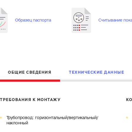
Электронная почта
Город
Комментарий
Образец паспорта
Считывание пок
Файл с реквизитами огранизации (любой формат, макс. 20
ЗАГРУЗИТЬ
МБ)
Имя
Номер телефона
Cоглашаюсь на обработку
персональных данных
Cоглашаюсь на обработку
персональных данных
Cоглашаюсь на обработку
персональных данных
ГОТОВО
ГОТОВО
ОТПРАВИТЬ
ОБЩИЕ СВЕДЕНИЯ
ТЕХНИЧЕСКИЕ ДАННЫЕ
ТРЕБОВАНИЯ К МОНТАЖУ
К
Трубопровод: горизонтальный/вертикальный/
наклонный