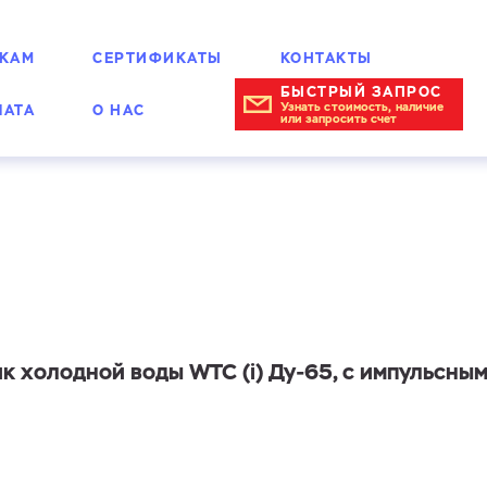
КАМ
СЕРТИФИКАТЫ
КОНТАКТЫ
БЫСТРЫЙ ЗАПРОС
Узнать стоимость, наличие
ЛАТА
О НАС
или запросить счет
урбинные
к холодной воды WTC (i) Ду-65, с импульсным