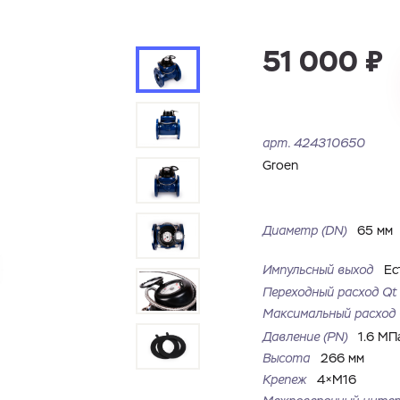
51 000 ₽
арт.
424310650
Groen
Диаметр (DN)
65 мм
Импульсный выход
Ес
Переходный расход Qt
Максимальный расхо
Давление (PN)
1.6 МП
Высота
266 мм
Крепеж
4×M16