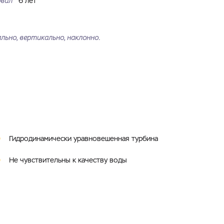
рвал
6 лет
ьно, вертикально, наклонно.
Гидродинамически уравновешенная турбина
Не чувствительны к качеству воды