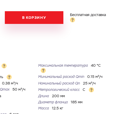
Бесплатная доставка
В КОРЗИНУ
Максимальная температура
40 °С
Минимальный расход Qmin
0.15 м³/ч
ть
0.38 м³/ч
Номинальный расход Qn
25 м³/ч
д Qmax
50 м³/ч
Метрологический класс
C
а
Длина
200 мм
Диаметр фланца
185 мм
Масса
12.5 кг