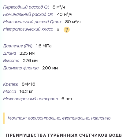
Переходный расход Qt
8 м³/ч
Ваш запрос
Номинальный расход Qn
40 м³/ч
Максимальный расход Qmax
80 м³/ч
Перечислите товары, которые вас интересуют
и укажите какую информацию вы хотите по ним
получить. Мы свяжемся с вами в ближайшее время.
Метрологический класс
B
Давление (PN)
1.6 МПа
Длина
225 мм
Высота
276 мм
Купить как физ. лицо
Диаметр фланца
200 мм
Запросить КП
Купить как юр. лицо
Запросить Счёт
Крепеж
8×M16
Имя
Масса
16.2 кг
Имя
Межповерочный интервал
6 лет
Номер телефона
Номер телефона
Монтаж: горизонтально, вертикально, наклонно.
ПРЕИМУЩЕСТВА ТУРБИННЫХ СЧЕТЧИКОВ ВОДЫ