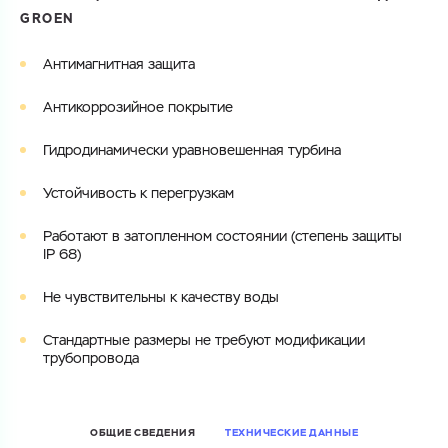
GROEN
Электронная почта
Электронная почта
Имя
Антимагнитная защита
Город
Антикоррозийное покрытие
Город
Номер телефона
Гидродинамически уравновешенная турбина
Комментарий
Cоглашаюсь на обработку
персональных данных
Устойчивость к перегрузкам
ЗАГРУЗИТЬ
ОТПРАВИТЬ
Работают в затопленном состоянии (степень защиты
Файл с реквизитами огранизации (любой формат, макс. 20
Cоглашаюсь на обработку
персональных данных
IP 68)
МБ)
ГОТОВО
Cоглашаюсь на обработку
персональных данных
Не чувствительны к качеству воды
ГОТОВО
Стандартные размеры не требуют модификации
трубопровода
ОБЩИЕ СВЕДЕНИЯ
ТЕХНИЧЕСКИЕ ДАННЫЕ