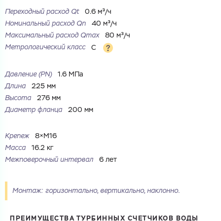
Переходный расход Qt
0.6 м³/ч
Ваш запрос
Номинальный расход Qn
40 м³/ч
Максимальный расход Qmax
80 м³/ч
Перечислите товары, которые вас интересуют
и укажите какую информацию вы хотите по ним
получить. Мы свяжемся с вами в ближайшее время.
Метрологический класс
C
Давление (PN)
1.6 МПа
Длина
225 мм
Высота
276 мм
Купить как физ. лицо
Диаметр фланца
200 мм
Запросить КП
Купить как юр. лицо
Запросить Счёт
Крепеж
8×M16
Имя
Масса
16.2 кг
Имя
Межповерочный интервал
6 лет
Номер телефона
Номер телефона
Монтаж: горизонтально, вертикально, наклонно.
ПРЕИМУЩЕСТВА ТУРБИННЫХ СЧЕТЧИКОВ ВОДЫ