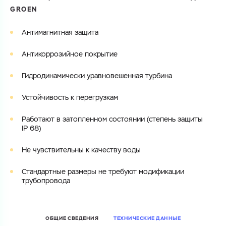
GROEN
Электронная почта
Электронная почта
Имя
Антимагнитная защита
Город
Антикоррозийное покрытие
Город
Номер телефона
Гидродинамически уравновешенная турбина
Комментарий
Cоглашаюсь на обработку
персональных данных
Устойчивость к перегрузкам
ЗАГРУЗИТЬ
ОТПРАВИТЬ
Работают в затопленном состоянии (степень защиты
Файл с реквизитами огранизации (любой формат, макс. 20
Cоглашаюсь на обработку
персональных данных
IP 68)
МБ)
ГОТОВО
Cоглашаюсь на обработку
персональных данных
Не чувствительны к качеству воды
ГОТОВО
Стандартные размеры не требуют модификации
трубопровода
ОБЩИЕ СВЕДЕНИЯ
ТЕХНИЧЕСКИЕ ДАННЫЕ