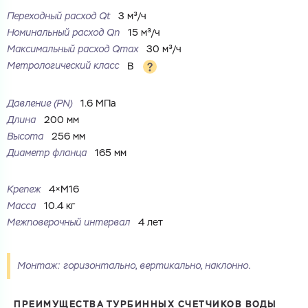
Переходный расход Qt
3 м³/ч
Ваш запрос
Номинальный расход Qn
15 м³/ч
Максимальный расход Qmax
30 м³/ч
Перечислите товары, которые вас интересуют
и укажите какую информацию вы хотите по ним
получить. Мы свяжемся с вами в ближайшее время.
Метрологический класс
B
Давление (PN)
1.6 МПа
Длина
200 мм
Высота
256 мм
Купить как физ. лицо
Диаметр фланца
165 мм
Запросить КП
Купить как юр. лицо
Запросить Счёт
Крепеж
4×M16
Имя
Масса
10.4 кг
Имя
Межповерочный интервал
4 лет
Номер телефона
Номер телефона
Монтаж: горизонтально, вертикально, наклонно.
ПРЕИМУЩЕСТВА ТУРБИННЫХ СЧЕТЧИКОВ ВОДЫ