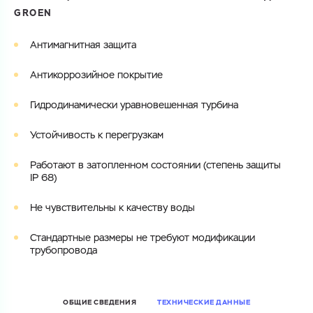
GROEN
Электронная почта
Электронная почта
Имя
Антимагнитная защита
Город
Антикоррозийное покрытие
Город
Номер телефона
Гидродинамически уравновешенная турбина
Комментарий
Cоглашаюсь на обработку
персональных данных
Устойчивость к перегрузкам
ЗАГРУЗИТЬ
ОТПРАВИТЬ
Работают в затопленном состоянии (степень защиты
Файл с реквизитами огранизации (любой формат, макс. 20
Cоглашаюсь на обработку
персональных данных
IP 68)
МБ)
ГОТОВО
Cоглашаюсь на обработку
персональных данных
Не чувствительны к качеству воды
ГОТОВО
Стандартные размеры не требуют модификации
трубопровода
ОБЩИЕ СВЕДЕНИЯ
ТЕХНИЧЕСКИЕ ДАННЫЕ