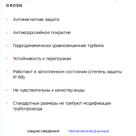
GROEN
Электронная почта
Электронная почта
Имя
Антимагнитная защита
Город
Антикоррозийное покрытие
Город
Номер телефона
Гидродинамически уравновешенная турбина
Комментарий
Cоглашаюсь на обработку
персональных данных
Устойчивость к перегрузкам
ЗАГРУЗИТЬ
ОТПРАВИТЬ
Работают в затопленном состоянии (степень защиты
Файл с реквизитами огранизации (любой формат, макс. 20
Cоглашаюсь на обработку
персональных данных
IP 68)
МБ)
ГОТОВО
Cоглашаюсь на обработку
персональных данных
Не чувствительны к качеству воды
ГОТОВО
Стандартные размеры не требуют модификации
трубопровода
ОБЩИЕ СВЕДЕНИЯ
ТЕХНИЧЕСКИЕ ДАННЫЕ