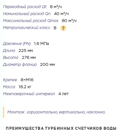
Переходный расход Qt
8 м³/ч
Ваш запрос
Номинальный расход Qn
40 м³/ч
Максимальный расход Qmax
80 м³/ч
Перечислите товары, которые вас интересуют
и укажите какую информацию вы хотите по ним
получить. Мы свяжемся с вами в ближайшее время.
Метрологический класс
B
Давление (PN)
1.6 МПа
Длина
225 мм
Высота
276 мм
Купить как физ. лицо
Диаметр фланца
200 мм
Запросить КП
Купить как юр. лицо
Запросить Счёт
Крепеж
8×M16
Имя
Масса
16.2 кг
Имя
Межповерочный интервал
4 лет
Номер телефона
Номер телефона
Монтаж: горизонтально, вертикально, наклонно.
ПРЕИМУЩЕСТВА ТУРБИННЫХ СЧЕТЧИКОВ ВОДЫ