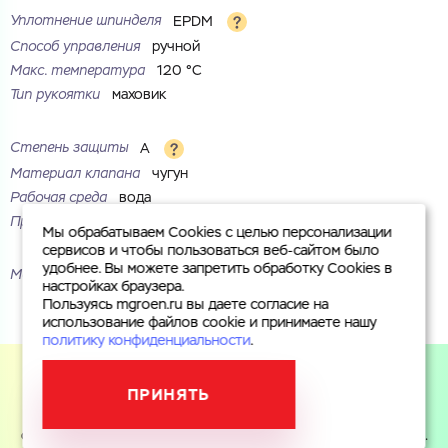
Уплотнение шпинделя
EPDM
Способ управления
ручной
Макс. температура
120 °С
Тип рукоятки
маховик
Степень защиты
A
Материал клапана
чугун
Рабочая среда
вода
Присоединение
фланцевое
Мы обрабатываем Cookies с целью персонализации
сервисов и чтобы пользоваться веб-сайтом было
удобнее. Вы можете запретить обработку Cookies в
Маркировка
30ч39р
настройках браузера.
Пользуясь mgroen.ru вы даете согласие на
использование файлов cookie и принимаете нашу
политику конфиденциальности
.
ПРИНЯТЬ
Пользуясь mgroen.ru вы даете согласие на использование
файлов cookie и принимаете
политику конфиденциальности
.