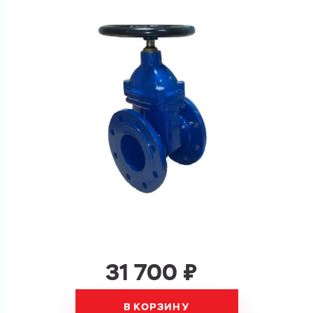
Ваш запрос
Перечислите товары, которые вас интересуют
и укажите какую информацию вы хотите по ним
получить. Мы свяжемся с вами в ближайшее время.
Купить как физ. лицо
Запросить КП
Купить как юр. лицо
Запросить Счёт
Имя
Имя
31 700 ₽
Номер телефона
Номер телефона
В КОРЗИНУ