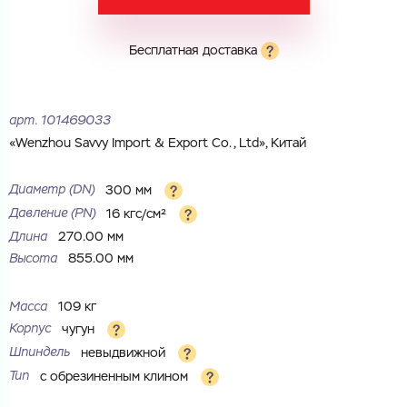
Бесплатная доставка
Электронная почта
Электронная почта
Имя
Город
арт.
101469033
Город
Номер телефона
«Wenzhou Savvy Import & Export Co., Ltd», Китай
Комментарий
Диаметр (DN)
300 мм
Cоглашаюсь на обработку
персональных данных
Давление (PN)
16 кгс/см²
ЗАГРУЗИТЬ
Длина
270.00 мм
ОТПРАВИТЬ
Высота
855.00 мм
Файл с реквизитами огранизации (любой формат, макс. 20
Cоглашаюсь на обработку
персональных данных
МБ)
ГОТОВО
Cоглашаюсь на обработку
персональных данных
Масса
109 кг
Корпус
чугун
ГОТОВО
Шпиндель
невыдвижной
Тип
с обрезиненным клином