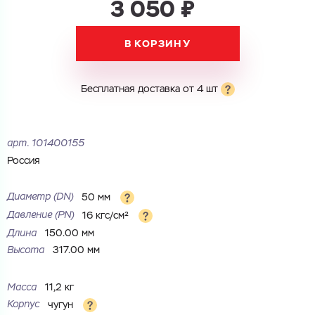
3 050 ₽
В КОРЗИНУ
Электронная почта
Электронная почта
Имя
Бесплатная доставка от 4 шт
Город
Город
Номер телефона
арт.
101400155
Комментарий
Россия
Cоглашаюсь на обработку
персональных данных
ЗАГРУЗИТЬ
Диаметр (DN)
50 мм
ОТПРАВИТЬ
Файл с реквизитами огранизации (любой формат, макс. 20
Cоглашаюсь на обработку
персональных данных
Давление (PN)
16 кгс/см²
МБ)
ГОТОВО
Длина
150.00 мм
Cоглашаюсь на обработку
персональных данных
Высота
317.00 мм
ГОТОВО
Масса
11,2 кг
Корпус
чугун