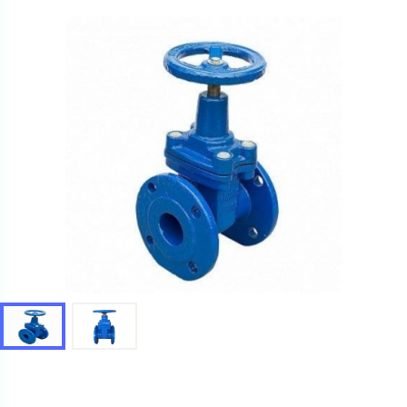
Ваш запрос
Перечислите товары, которые вас интересуют
и укажите какую информацию вы хотите по ним
получить. Мы свяжемся с вами в ближайшее время.
Купить как физ. лицо
Запросить КП
Купить как юр. лицо
Запросить Счёт
Имя
Имя
Номер телефона
Номер телефона