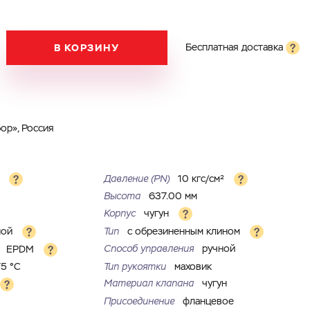
В КОРЗИНУ
Бесплатная доставка
ор», Россия
м
Давление (PN)
10 кгс/см²
Высота
637.00 мм
Корпус
чугун
ной
Тип
с обрезиненным клином
Способ управления
ручной
я
EPDM
75 °С
Тип рукоятки
маховик
Материал клапана
чугун
Присоединение
фланцевое