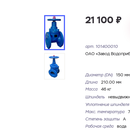
Имя
Номер телефона
Запросить КП
Запросить Счёт
21 100 ₽
Имя
Номер телефона
Электронная почта
Город
арт.
101400010
Электронная почта
Город
ОАО «Завод Водоприб
Комментарий
Файл с реквизитами огранизации (любой формат, макс. 20
Диаметр (DN)
150 м
ЗАГРУЗИТЬ
МБ)
Имя
Номер телефона
Длина
210.00 мм
Cоглашаюсь на обработку
персональных данных
Cоглашаюсь на обработку
персональных данных
Масса
46 кг
Шпиндель
невыдвиж
Cоглашаюсь на обработку
персональных данных
ГОТОВО
ГОТОВО
Уплотнение шпиндел
ОТПРАВИТЬ
Макс. температура
Степень защиты
A
Рабочая среда
вода