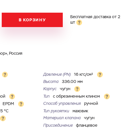
Бесплатная доставка от 2
В КОРЗИНУ
шт
ор», Россия
Давление (PN)
16 кгс/см²
Высота
336.00 мм
Корпус
чугун
ной
Тип
с обрезиненным клином
Способ управления
ручной
я
EPDM
75 °С
Тип рукоятки
маховик
Материал клапана
чугун
Присоединение
фланцевое