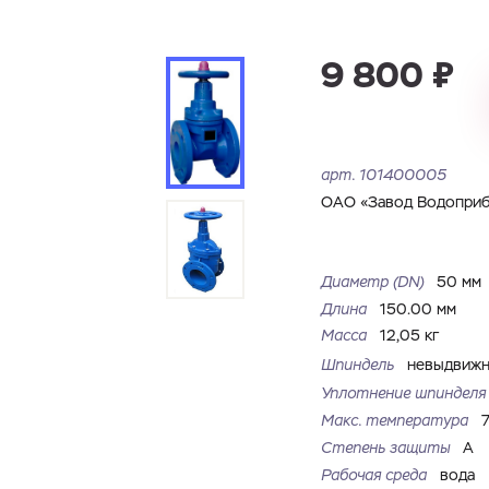
Имя
Номер телефона
Запросить КП
Запросить Счёт
9 800 ₽
Имя
Номер телефона
Электронная почта
Город
арт.
101400005
Электронная почта
Город
ОАО «Завод Водоприб
Комментарий
Файл с реквизитами огранизации (любой формат, макс. 20
Диаметр (DN)
50 мм
ЗАГРУЗИТЬ
МБ)
Имя
Номер телефона
Длина
150.00 мм
Cоглашаюсь на обработку
персональных данных
Cоглашаюсь на обработку
персональных данных
Масса
12,05 кг
Шпиндель
невыдвиж
Cоглашаюсь на обработку
персональных данных
ГОТОВО
ГОТОВО
Уплотнение шпиндел
ОТПРАВИТЬ
Макс. температура
Степень защиты
A
Рабочая среда
вода