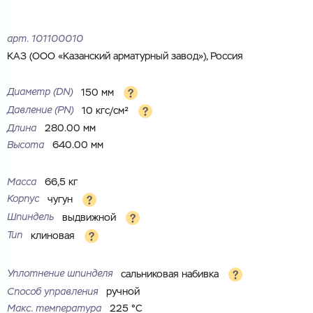
Электронная почта
Электронная почта
Имя
арт.
101100010
КАЗ (ООО «Казанский арматурный завод»), Россия
Город
Город
Номер телефона
Диаметр (DN)
150 мм
Давление (PN)
10 кгс/см²
Комментарий
Длина
280.00 мм
Cоглашаюсь на обработку
персональных данных
Высота
640.00 мм
ЗАГРУЗИТЬ
ОТПРАВИТЬ
Файл с реквизитами огранизации (любой формат, макс. 20
Cоглашаюсь на обработку
персональных данных
Масса
66,5 кг
МБ)
ГОТОВО
Корпус
чугун
Cоглашаюсь на обработку
персональных данных
Шпиндель
выдвижной
Тип
клиновая
ГОТОВО
Уплотнение шпинделя
сальниковая набивка
Способ управления
ручной
Макс. температура
225 °С