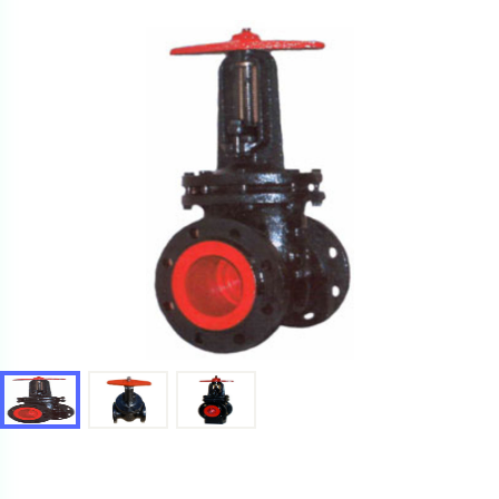
Ваш запрос
Перечислите товары, которые вас интересуют
и укажите какую информацию вы хотите по ним
получить. Мы свяжемся с вами в ближайшее время.
Купить как физ. лицо
Запросить КП
Купить как юр. лицо
Запросить Счёт
Имя
Имя
Номер телефона
Номер телефона