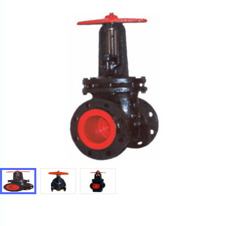
Ваш запрос
Перечислите товары, которые вас интересуют
и укажите какую информацию вы хотите по ним
получить. Мы свяжемся с вами в ближайшее время.
Купить как физ. лицо
Запросить КП
Купить как юр. лицо
Запросить Счёт
Имя
Имя
Номер телефона
Номер телефона