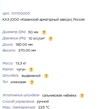
Электронная почта
Электронная почта
Имя
арт.
101100005
КАЗ (ООО «Казанский арматурный завод»), Россия
Город
Город
Номер телефона
Диаметр (DN)
50 мм
Давление (PN)
10 кгс/см²
Комментарий
Длина
180.00 мм
Cоглашаюсь на обработку
персональных данных
Высота
370.00 мм
ЗАГРУЗИТЬ
ОТПРАВИТЬ
Файл с реквизитами огранизации (любой формат, макс. 20
Cоглашаюсь на обработку
персональных данных
Масса
13,3 кг
МБ)
ГОТОВО
Корпус
чугун
Cоглашаюсь на обработку
персональных данных
Шпиндель
выдвижной
Тип
клиновая
ГОТОВО
Уплотнение шпинделя
сальниковая набивка
Способ управления
ручной
Макс. температура
225 °С