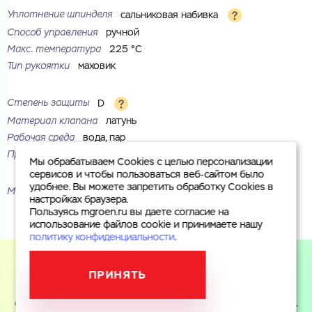
Уплотнение шпинделя
сальниковая набивка
Способ управления
ручной
Макс. температура
225 °С
Тип рукоятки
маховик
Степень защиты
D
Материал клапана
латунь
Рабочая среда
вода, пар
Присоединение
фланцевое
Мы обрабатываем Cookies с целью персонализации
сервисов и чтобы пользоваться веб-сайтом было
удобнее. Вы можете запретить обработку Cookies в
Маркировка
30ч6бр
настройках браузера.
Пользуясь mgroen.ru вы даете согласие на
использование файлов cookie и принимаете нашу
политику конфиденциальности
.
ПРИНЯТЬ
Пользуясь mgroen.ru вы даете согласие на использование
файлов cookie и принимаете
политику конфиденциальности
.