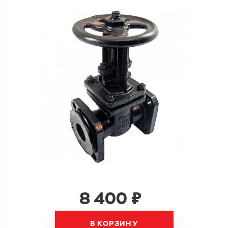
Ваш запрос
Перечислите товары, которые вас интересуют
и укажите какую информацию вы хотите по ним
получить. Мы свяжемся с вами в ближайшее время.
Купить как физ. лицо
Запросить КП
Купить как юр. лицо
Запросить Счёт
Имя
Имя
8 400 ₽
Номер телефона
Номер телефона
В КОРЗИНУ