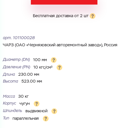
Бесплатная доставка от 2 шт
Электронная почта
Электронная почта
Имя
Город
арт.
101100028
Город
Номер телефона
ЧАРЗ (ОАО «Черняховский авторемонтный завод»), Россия
Комментарий
Диаметр (DN)
100 мм
Cоглашаюсь на обработку
персональных данных
Давление (PN)
10 кгс/см²
ЗАГРУЗИТЬ
Длина
230.00 мм
ОТПРАВИТЬ
Высота
523.00 мм
Файл с реквизитами огранизации (любой формат, макс. 20
Cоглашаюсь на обработку
персональных данных
МБ)
ГОТОВО
Cоглашаюсь на обработку
персональных данных
Масса
30 кг
Корпус
чугун
ГОТОВО
Шпиндель
выдвижной
Тип
параллельная