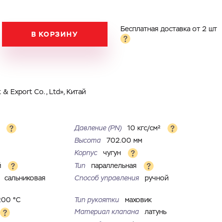
Бесплатная доставка от 2 шт
В КОРЗИНУ
& Export Co., Ltd», Китай
м
Давление (PN)
10 кгс/см²
Высота
702.00 мм
Корпус
чугун
й
Тип
параллельная
я
сальниковая
Способ управления
ручной
200 °С
Тип рукоятки
маховик
Материал клапана
латунь