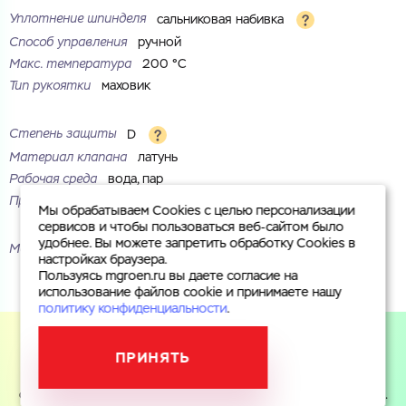
Уплотнение шпинделя
сальниковая набивка
Способ управления
ручной
Макс. температура
200 °С
Тип рукоятки
маховик
Степень защиты
D
Материал клапана
латунь
Рабочая среда
вода, пар
Присоединение
фланцевое
Мы обрабатываем Cookies с целью персонализации
сервисов и чтобы пользоваться веб-сайтом было
удобнее. Вы можете запретить обработку Cookies в
Маркировка
30ч6бр
настройках браузера.
Пользуясь mgroen.ru вы даете согласие на
использование файлов cookie и принимаете нашу
политику конфиденциальности
.
ПРИНЯТЬ
Пользуясь mgroen.ru вы даете согласие на использование
файлов cookie и принимаете
политику конфиденциальности
.