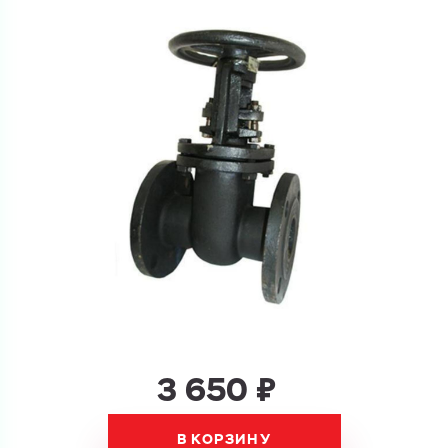
Ваш запрос
Перечислите товары, которые вас интересуют
и укажите какую информацию вы хотите по ним
получить. Мы свяжемся с вами в ближайшее время.
Купить как физ. лицо
Запросить КП
Купить как юр. лицо
Запросить Счёт
Имя
Имя
3 650 ₽
Номер телефона
Номер телефона
В КОРЗИНУ