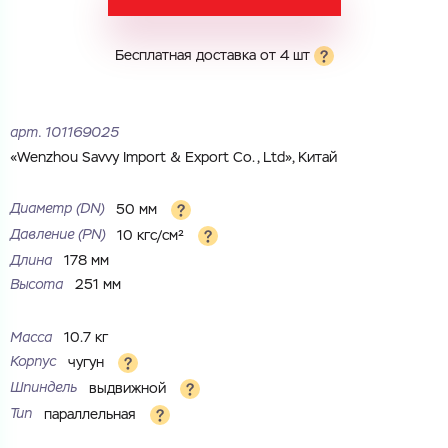
Бесплатная доставка от 4 шт
Электронная почта
Электронная почта
Имя
Город
арт.
101169025
Город
Номер телефона
«Wenzhou Savvy Import & Export Co., Ltd», Китай
Комментарий
Диаметр (DN)
50 мм
Cоглашаюсь на обработку
персональных данных
Давление (PN)
10 кгс/см²
ЗАГРУЗИТЬ
Длина
178 мм
ОТПРАВИТЬ
Высота
251 мм
Файл с реквизитами огранизации (любой формат, макс. 20
Cоглашаюсь на обработку
персональных данных
МБ)
ГОТОВО
Cоглашаюсь на обработку
персональных данных
Масса
10.7 кг
Корпус
чугун
ГОТОВО
Шпиндель
выдвижной
Тип
параллельная