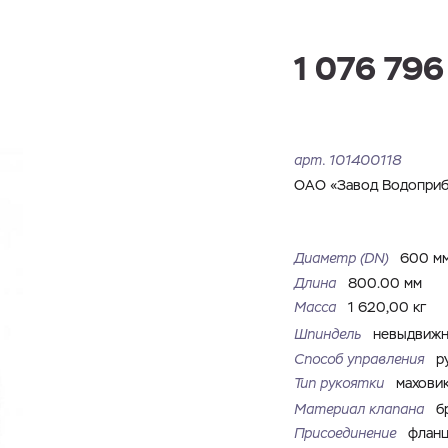
Имя
Номер телефона
Запросить КП
Запросить Счёт
1 076 796
Имя
Номер телефона
Электронная почта
Город
арт.
101400118
Электронная почта
Город
ОАО «Завод Водоприб
Комментарий
Файл с реквизитами огранизации (любой формат, макс. 20
Диаметр (DN)
600 м
ЗАГРУЗИТЬ
МБ)
Имя
Номер телефона
Длина
800.00 мм
Cоглашаюсь на обработку
персональных данных
Cоглашаюсь на обработку
персональных данных
Масса
1 620,00 кг
Шпиндель
невыдвиж
Cоглашаюсь на обработку
персональных данных
ГОТОВО
ГОТОВО
Способ управления
р
ОТПРАВИТЬ
Тип рукоятки
махови
Материал клапана
б
Присоединение
флан