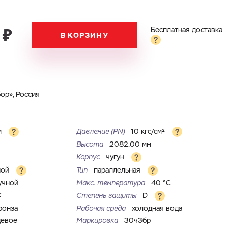
 ₽
Бесплатная доставка
В КОРЗИНУ
ор», Россия
м
Давление (PN)
10 кгс/см²
Высота
2082.00 мм
Корпус
чугун
ной
Тип
параллельная
учной
Макс. температура
40 °С
к
Степень защиты
D
ронза
Рабочая среда
холодная вода
цевое
Маркировка
30ч3бр