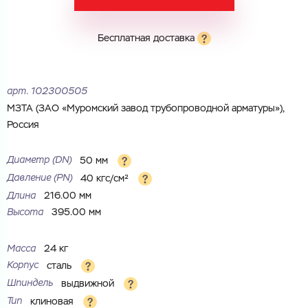
Бесплатная доставка
Электронная почта
Электронная почта
Имя
арт.
102300505
Город
МЗТА (ЗАО «Муромский за­вод трубопроводной арматуры»),
Город
Номер телефона
Россия
Комментарий
Диаметр (DN)
50 мм
Cоглашаюсь на обработку
персональных данных
Давление (PN)
40 кгс/см²
ЗАГРУЗИТЬ
ОТПРАВИТЬ
Длина
216.00 мм
Файл с реквизитами огранизации (любой формат, макс. 20
Cоглашаюсь на обработку
персональных данных
Высота
395.00 мм
МБ)
ГОТОВО
Cоглашаюсь на обработку
персональных данных
Масса
24 кг
Корпус
сталь
ГОТОВО
Шпиндель
выдвижной
Тип
клиновая