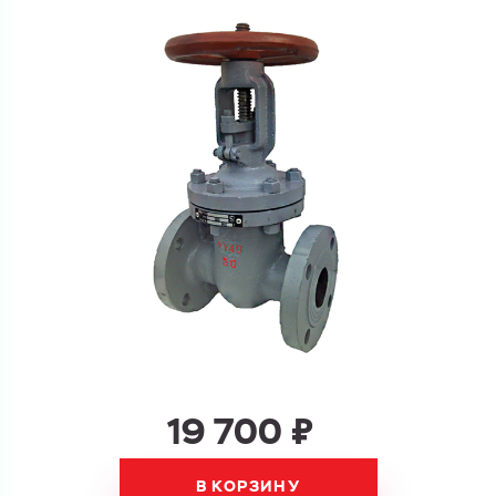
Ваш запрос
Перечислите товары, которые вас интересуют
и укажите какую информацию вы хотите по ним
получить. Мы свяжемся с вами в ближайшее время.
Купить как физ. лицо
Запросить КП
Купить как юр. лицо
Запросить Счёт
Имя
Имя
19 700 ₽
Номер телефона
В КОРЗИНУ
Номер телефона