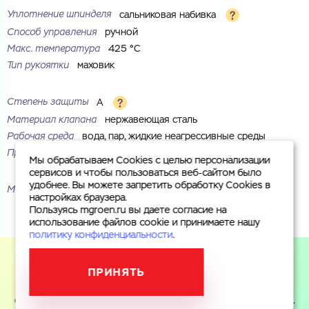
Уплотнение шпинделя
сальниковая набивка
Способ управления
ручной
Макс. температура
425 °С
Тип рукоятки
маховик
Степень защиты
A
Материал клапана
нержавеющая сталь
Рабочая среда
вода, пар, жидкие неагрессивные среды
Присоединение
фланцевое
Мы обрабатываем Cookies с целью персонализации
сервисов и чтобы пользоваться веб-сайтом было
удобнее. Вы можете запретить обработку Cookies в
Маркировка
30с41нж
настройках браузера.
Пользуясь mgroen.ru вы даете согласие на
использование файлов cookie и принимаете нашу
политику конфиденциальности
.
ПРИНЯТЬ
Пользуясь mgroen.ru вы даете согласие на использование
файлов cookie и принимаете
политику конфиденциальности
.