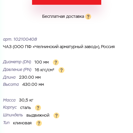
Бесплатная доставка
Электронная почта
Электронная почта
Имя
Город
арт.
102100408
Город
Номер телефона
ЧАЗ (ООО ПФ «Челнинский арматурный завод»), Россия
Комментарий
Диаметр (DN)
100 мм
Cоглашаюсь на обработку
персональных данных
Давление (PN)
16 кгс/см²
ЗАГРУЗИТЬ
Длина
230.00 мм
ОТПРАВИТЬ
Высота
430.00 мм
Файл с реквизитами огранизации (любой формат, макс. 20
Cоглашаюсь на обработку
персональных данных
МБ)
ГОТОВО
Cоглашаюсь на обработку
персональных данных
Масса
30,5 кг
Корпус
сталь
ГОТОВО
Шпиндель
выдвижной
Тип
клиновая