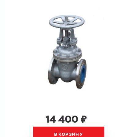
Ваш запрос
Перечислите товары, которые вас интересуют
и укажите какую информацию вы хотите по ним
получить. Мы свяжемся с вами в ближайшее время.
Купить как физ. лицо
Запросить КП
Купить как юр. лицо
Запросить Счёт
Имя
Имя
14 400 ₽
Номер телефона
Номер телефона
В КОРЗИНУ