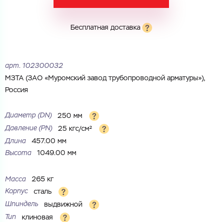
Бесплатная доставка
Электронная почта
Электронная почта
Имя
арт.
102300032
Город
МЗТА (ЗАО «Муромский за­вод трубопроводной арматуры»),
Город
Номер телефона
Россия
Комментарий
Диаметр (DN)
250 мм
Cоглашаюсь на обработку
персональных данных
Давление (PN)
25 кгс/см²
ЗАГРУЗИТЬ
ОТПРАВИТЬ
Длина
457.00 мм
Файл с реквизитами огранизации (любой формат, макс. 20
Cоглашаюсь на обработку
персональных данных
Высота
1049.00 мм
МБ)
ГОТОВО
Cоглашаюсь на обработку
персональных данных
Масса
265 кг
Корпус
сталь
ГОТОВО
Шпиндель
выдвижной
Тип
клиновая