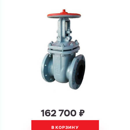
Ваш запрос
Перечислите товары, которые вас интересуют
и укажите какую информацию вы хотите по ним
получить. Мы свяжемся с вами в ближайшее время.
Купить как физ. лицо
Запросить КП
Купить как юр. лицо
Запросить Счёт
Имя
Имя
162 700 ₽
Номер телефона
В КОРЗИНУ
Номер телефона