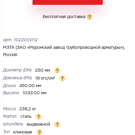
Электронная почта
Бесплатная доставка
Электронная почта
Имя
Город
арт.
102200012
Город
Номер телефона
МЗТА (ЗАО «Муромский за­вод трубопроводной арматуры»),
Россия
Комментарий
Cоглашаюсь на обработку
персональных данных
Диаметр (DN)
250 мм
ЗАГРУЗИТЬ
ОТПРАВИТЬ
Давление (PN)
16 кгс/см²
Файл с реквизитами огранизации (любой формат, макс. 20
Cоглашаюсь на обработку
персональных данных
Длина
450.00 мм
МБ)
ГОТОВО
Высота
1033.00 мм
Cоглашаюсь на обработку
персональных данных
Масса
238,2 кг
ГОТОВО
Корпус
сталь
Шпиндель
выдвижной
Тип
клиновая