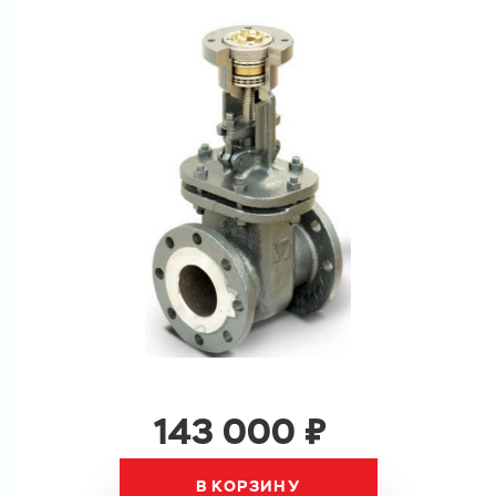
Ваш запрос
Перечислите товары, которые вас интересуют
и укажите какую информацию вы хотите по ним
получить. Мы свяжемся с вами в ближайшее время.
Купить как физ. лицо
Запросить КП
Купить как юр. лицо
Запросить Счёт
Имя
Имя
143 000 ₽
Номер телефона
Номер телефона
В КОРЗИНУ