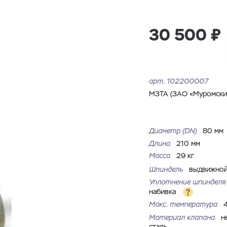
Имя
Номер телефона
Запросить КП
Запросить Счёт
30 500 ₽
Имя
Номер телефона
Электронная почта
Город
арт.
102200007
Электронная почта
Город
МЗТА (ЗАО «Муромский
Комментарий
Файл с реквизитами огранизации (любой формат, макс. 20
Диаметр (DN)
80 мм
ЗАГРУЗИТЬ
МБ)
Имя
Номер телефона
Длина
210 мм
Cоглашаюсь на обработку
персональных данных
Cоглашаюсь на обработку
персональных данных
Масса
29 кг
Шпиндель
выдвижно
Cоглашаюсь на обработку
персональных данных
ГОТОВО
ГОТОВО
Уплотнение шпиндел
набивка
ОТПРАВИТЬ
Макс. температура
Материал клапана
н