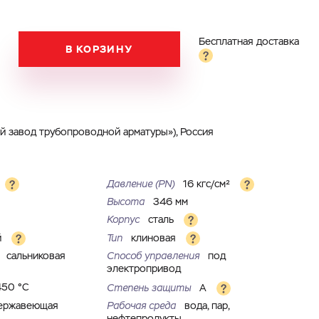
Бесплатная доставка
В КОРЗИНУ
 за­вод трубопроводной арматуры»), Россия
Давление (PN)
16 кгс/см²
Высота
346 мм
Корпус
сталь
й
Тип
клиновая
я
сальниковая
Способ управления
под
электропривод
450 °С
Степень защиты
A
ержавеющая
Рабочая среда
вода, пар,