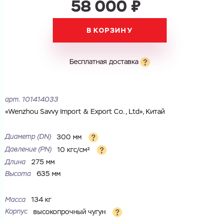
58 000 ₽
Номер телефона
В КОРЗИНУ
Электронная почта
Электронная почта
Имя
Бесплатная доставка
Город
Город
Номер телефона
арт.
101414033
«Wenzhou Savvy Import & Export Co., Ltd», Китай
Комментарий
Cоглашаюсь на обработку
персональных данных
Диаметр (DN)
300 мм
ЗАГРУЗИТЬ
Давление (PN)
10 кгс/см²
ОТПРАВИТЬ
Файл с реквизитами огранизации (любой формат, макс. 20
Cоглашаюсь на обработку
персональных данных
Длина
275 мм
МБ)
ГОТОВО
Высота
635 мм
Cоглашаюсь на обработку
персональных данных
Масса
134 кг
ГОТОВО
Корпус
высокопрочный чугун