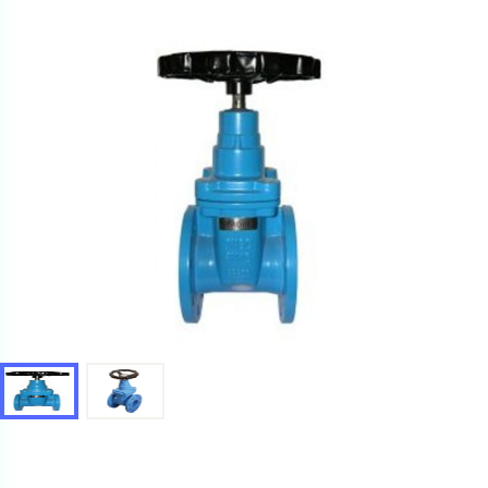
Ваш запрос
Перечислите товары, которые вас интересуют
и укажите какую информацию вы хотите по ним
получить. Мы свяжемся с вами в ближайшее время.
Купить как физ. лицо
Запросить КП
Купить как юр. лицо
Запросить Счёт
Имя
Имя
Номер телефона