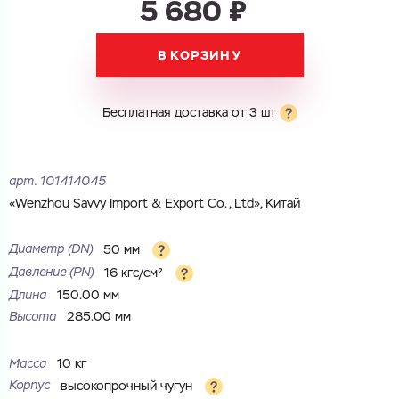
5 680 ₽
Номер телефона
Номер телефона
В КОРЗИНУ
Электронная почта
Электронная почта
Имя
Бесплатная доставка от 3 шт
Город
Город
Номер телефона
арт.
101414045
«Wenzhou Savvy Import & Export Co., Ltd», Китай
Комментарий
Cоглашаюсь на обработку
персональных данных
Диаметр (DN)
50 мм
ЗАГРУЗИТЬ
Давление (PN)
16 кгс/см²
ОТПРАВИТЬ
Файл с реквизитами огранизации (любой формат, макс. 20
Длина
150.00 мм
Cоглашаюсь на обработку
персональных данных
МБ)
Высота
285.00 мм
ГОТОВО
Cоглашаюсь на обработку
персональных данных
Масса
10 кг
ГОТОВО
Корпус
высокопрочный чугун