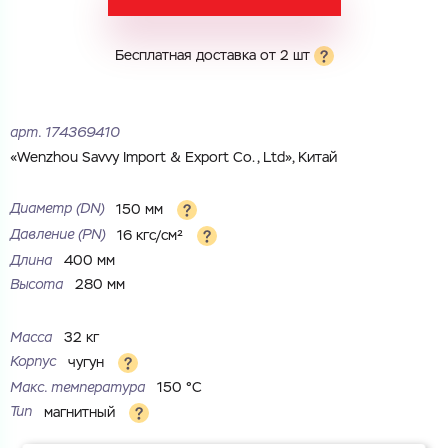
Город
Город
Номер телефона
Бесплатная доставка от 2 шт
Комментарий
Cоглашаюсь на обработку
персональных данных
арт.
174369410
ЗАГРУЗИТЬ
«Wenzhou Savvy Import & Export Co., Ltd», Китай
ОТПРАВИТЬ
Файл с реквизитами огранизации (любой формат, макс. 20
Cоглашаюсь на обработку
персональных данных
МБ)
Диаметр (DN)
150 мм
ГОТОВО
Cоглашаюсь на обработку
персональных данных
Давление (РN)
16 кгс/см²
Длина
400 мм
ГОТОВО
Высота
280 мм
Масса
32 кг
Корпус
чугун
Макс. температура
150 °С
Тип
магнитный