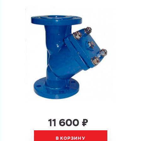
Перечислите товары, которые вас интересуют
и укажите какую информацию вы хотите по ним
получить. Мы свяжемся с вами в ближайшее время.
Купить как физ. лицо
Запросить КП
Купить как юр. лицо
Запросить Счёт
Имя
Имя
Номер телефона
Номер телефона
11 600 ₽
Электронная почта
Электронная почта
Имя
В КОРЗИНУ