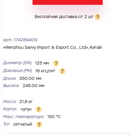
Город
Город
Номер телефона
Бесплатная доставка от 2 шт
Комментарий
Cоглашаюсь на обработку
персональных данных
арт.
174269409
ЗАГРУЗИТЬ
«Wenzhou Savvy Import & Export Co., Ltd», Китай
ОТПРАВИТЬ
Файл с реквизитами огранизации (любой формат, макс. 20
Cоглашаюсь на обработку
персональных данных
МБ)
Диаметр (DN)
125 мм
ГОТОВО
Cоглашаюсь на обработку
персональных данных
Давление (РN)
16 кгс/см²
Длина
350.00 мм
ГОТОВО
Высота
245.00 мм
Масса
21,6 кг
Корпус
чугун
Макс. температура
150 °С
Тип
сетчатый