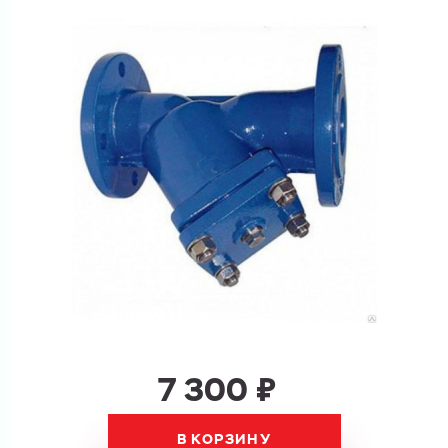
Перечислите товары, которые вас интересуют
и укажите какую информацию вы хотите по ним
получить. Мы свяжемся с вами в ближайшее время.
Купить как физ. лицо
Запросить КП
Купить как юр. лицо
Запросить Счёт
Имя
Имя
Номер телефона
Номер телефона
7 300 ₽
Электронная почта
Электронная почта
Имя
В КОРЗИНУ