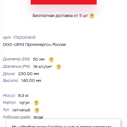
Город
Город
Номер телефона
Бесплатная доставка от 5 шт
Комментарий
Cоглашаюсь на обработку
персональных данных
арт.
174200405
ЗАГРУЗИТЬ
ОТПРАВИТЬ
ООО «ЭМЗ Промэнерго», Россия
Файл с реквизитами огранизации (любой формат, макс. 20
Cоглашаюсь на обработку
персональных данных
МБ)
ГОТОВО
Диаметр (DN)
50 мм
Cоглашаюсь на обработку
персональных данных
Давление (РN)
16 кгс/см²
Длина
230.00 мм
ГОТОВО
Высота
140.00 мм
Масса
8.3 кг
Корпус
чугун
Тип
сетчатый
Рабочая среда
вода