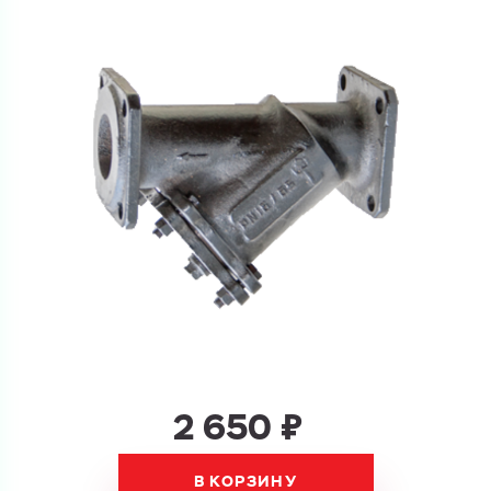
и укажите какую информацию вы хотите по ним
получить. Мы свяжемся с вами в ближайшее время.
Купить как физ. лицо
Запросить КП
Купить как юр. лицо
Запросить Счёт
Имя
Имя
Номер телефона
Номер телефона
2 650 ₽
Электронная почта
Электронная почта
Имя
В КОРЗИНУ