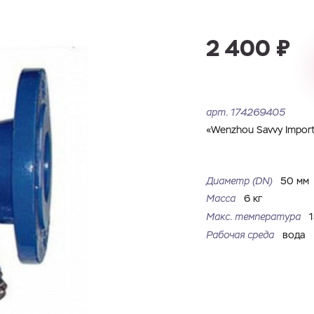
Имя
Номер телефона
Запросить КП
Запросить Счёт
2 400 ₽
Имя
Номер телефона
Электронная почта
Город
арт.
174269405
Электронная почта
Город
«Wenzhou Savvy Import 
Комментарий
Файл с реквизитами огранизации (любой формат, макс. 20
Диаметр (DN)
50 мм
ЗАГРУЗИТЬ
МБ)
Имя
Номер телефона
Масса
6 кг
Cоглашаюсь на обработку
персональных данных
Cоглашаюсь на обработку
персональных данных
Макс. температура
Рабочая среда
вода
Cоглашаюсь на обработку
персональных данных
ГОТОВО
ГОТОВО
ОТПРАВИТЬ