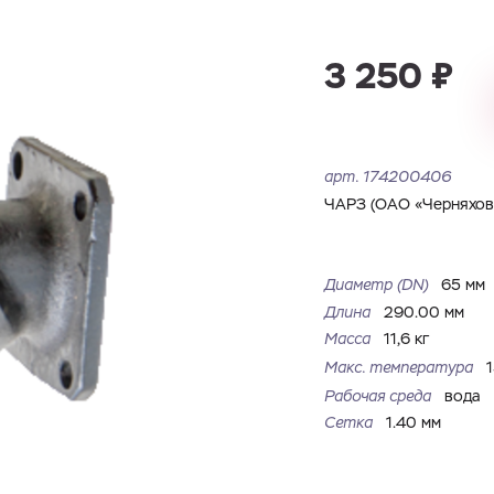
Имя
Номер телефона
Запросить КП
Запросить Счёт
3 250 ₽
Имя
Номер телефона
Электронная почта
Город
арт.
174200406
Электронная почта
Город
ЧАРЗ (ОАО «Черняховс
Комментарий
Файл с реквизитами огранизации (любой формат, макс. 20
Диаметр (DN)
65 мм
ЗАГРУЗИТЬ
МБ)
Имя
Номер телефона
Длина
290.00 мм
Cоглашаюсь на обработку
персональных данных
Cоглашаюсь на обработку
персональных данных
Масса
11,6 кг
Макс. температура
Cоглашаюсь на обработку
персональных данных
ГОТОВО
ГОТОВО
Рабочая среда
вода
ОТПРАВИТЬ
Сетка
1.40 мм