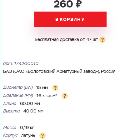
260 ₽
Электронная почта
Имя
В КОРЗИНУ
Город
Город
Номер телефона
Бесплатная доставка от 47 шт
Комментарий
Cоглашаюсь на обработку
персональных данных
ЗАГРУЗИТЬ
арт.
174200010
ОТПРАВИТЬ
Файл с реквизитами огранизации (любой формат, макс. 20
Cоглашаюсь на обработку
персональных данных
БАЗ (ОАО «Бологовский Арматурный завод»), Россия
МБ)
ГОТОВО
Cоглашаюсь на обработку
персональных данных
Диаметр (DN)
15 мм
Давление (РN)
16 кгс/см²
ГОТОВО
Длина
60.00 мм
Высота
40.00 мм
Масса
0,19 кг
Корпус
латунь