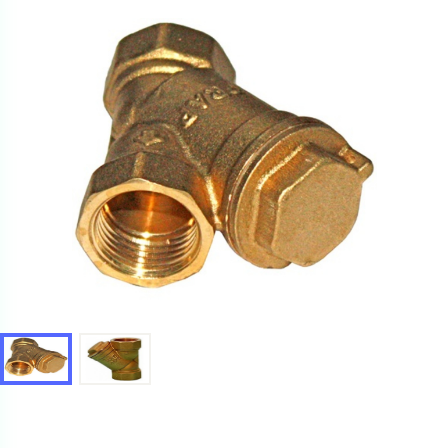
Ваш запрос
Перечислите товары, которые вас интересуют
и укажите какую информацию вы хотите по ним
получить. Мы свяжемся с вами в ближайшее время.
Купить как физ. лицо
Запросить КП
Купить как юр. лицо
Запросить Счёт
Имя
Имя
Номер телефона
Номер телефона
Электронная почта