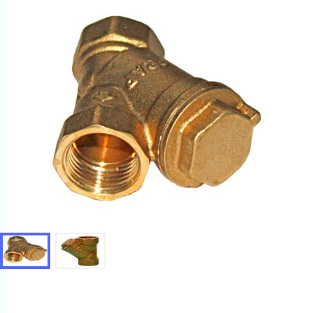
Ваш запрос
Перечислите товары, которые вас интересуют
и укажите какую информацию вы хотите по ним
получить. Мы свяжемся с вами в ближайшее время.
Купить как физ. лицо
Запросить КП
Купить как юр. лицо
Запросить Счёт
Имя
Имя
Номер телефона
Номер телефона
Электронная почта