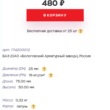
480 ₽
Электронная почта
Имя
В КОРЗИНУ
Город
Город
Номер телефона
Бесплатная доставка от 25 шт
Комментарий
Cоглашаюсь на обработку
персональных данных
ЗАГРУЗИТЬ
арт.
174200012
ОТПРАВИТЬ
Файл с реквизитами огранизации (любой формат, макс. 20
Cоглашаюсь на обработку
персональных данных
БАЗ (ОАО «Бологовский Арматурный завод»), Россия
МБ)
ГОТОВО
Cоглашаюсь на обработку
персональных данных
Диаметр (DN)
25 мм
Давление (РN)
16 кгс/см²
ГОТОВО
Длина
75.00 мм
Высота
50.00 мм
Масса
0,32 кг
Корпус
латунь