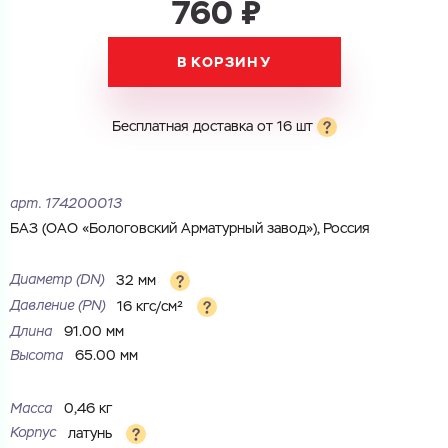
760 ₽
Электронная почта
Имя
В КОРЗИНУ
Город
Город
Номер телефона
Бесплатная доставка от 16 шт
Комментарий
Cоглашаюсь на обработку
персональных данных
ЗАГРУЗИТЬ
арт.
174200013
ОТПРАВИТЬ
Файл с реквизитами огранизации (любой формат, макс. 20
Cоглашаюсь на обработку
персональных данных
БАЗ (ОАО «Бологовский Арматурный завод»), Россия
МБ)
ГОТОВО
Cоглашаюсь на обработку
персональных данных
Диаметр (DN)
32 мм
Давление (РN)
16 кгс/см²
ГОТОВО
Длина
91.00 мм
Высота
65.00 мм
Масса
0,46 кг
Корпус
латунь