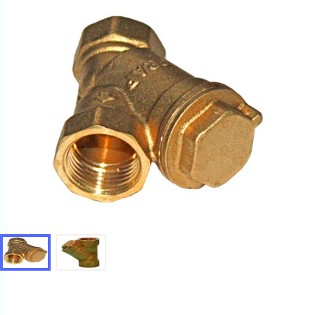
Ваш запрос
Перечислите товары, которые вас интересуют
и укажите какую информацию вы хотите по ним
получить. Мы свяжемся с вами в ближайшее время.
Купить как физ. лицо
Запросить КП
Купить как юр. лицо
Запросить Счёт
Имя
Имя
Номер телефона
Номер телефона
Электронная почта