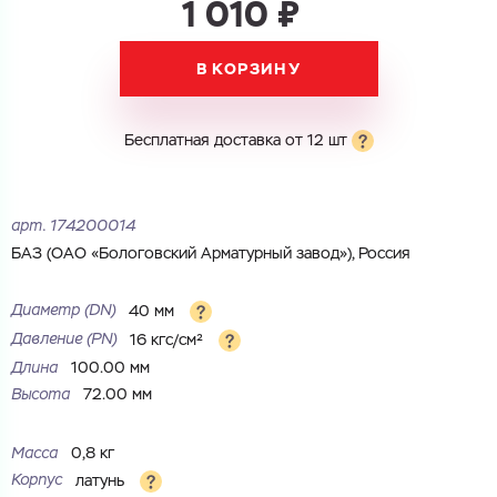
1 010 ₽
Электронная почта
Имя
В КОРЗИНУ
Город
Город
Номер телефона
Бесплатная доставка от 12 шт
Комментарий
Cоглашаюсь на обработку
персональных данных
ЗАГРУЗИТЬ
арт.
174200014
ОТПРАВИТЬ
Файл с реквизитами огранизации (любой формат, макс. 20
Cоглашаюсь на обработку
персональных данных
БАЗ (ОАО «Бологовский Арматурный завод»), Россия
МБ)
ГОТОВО
Cоглашаюсь на обработку
персональных данных
Диаметр (DN)
40 мм
Давление (РN)
16 кгс/см²
ГОТОВО
Длина
100.00 мм
Высота
72.00 мм
Масса
0,8 кг
Корпус
латунь