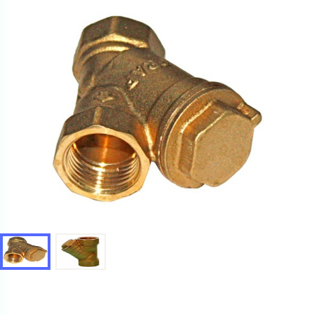
Ваш запрос
Перечислите товары, которые вас интересуют
и укажите какую информацию вы хотите по ним
получить. Мы свяжемся с вами в ближайшее время.
Купить как физ. лицо
Запросить КП
Купить как юр. лицо
Запросить Счёт
Имя
Имя
Номер телефона
Номер телефона
Электронная почта