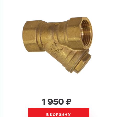
Перечислите товары, которые вас интересуют
и укажите какую информацию вы хотите по ним
получить. Мы свяжемся с вами в ближайшее время.
Купить как физ. лицо
Запросить КП
Купить как юр. лицо
Запросить Счёт
Имя
Имя
Номер телефона
Номер телефона
1 950 ₽
Электронная почта
Электронная почта
Имя
В КОРЗИНУ