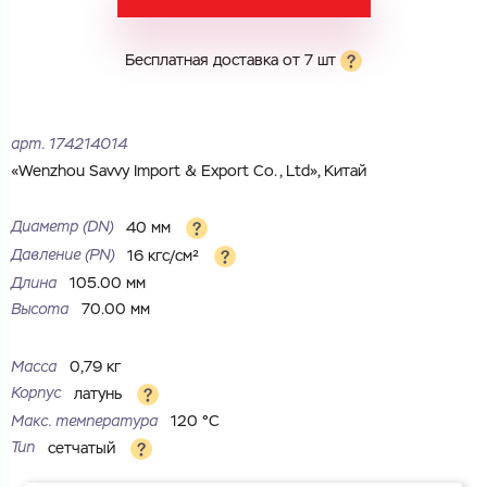
Город
Город
Номер телефона
Бесплатная доставка от 7 шт
Комментарий
Cоглашаюсь на обработку
персональных данных
арт.
174214014
ЗАГРУЗИТЬ
«Wenzhou Savvy Import & Export Co., Ltd», Китай
ОТПРАВИТЬ
Файл с реквизитами огранизации (любой формат, макс. 20
Cоглашаюсь на обработку
персональных данных
МБ)
Диаметр (DN)
40 мм
ГОТОВО
Cоглашаюсь на обработку
персональных данных
Давление (РN)
16 кгс/см²
Длина
105.00 мм
ГОТОВО
Высота
70.00 мм
Масса
0,79 кг
Корпус
латунь
Макс. температура
120 °С
Тип
сетчатый