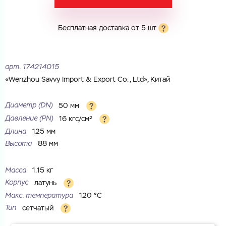
Город
Город
Номер телефона
Бесплатная доставка от 5 шт
Комментарий
Cоглашаюсь на обработку
персональных данных
арт.
174214015
ЗАГРУЗИТЬ
«Wenzhou Savvy Import & Export Co., Ltd», Китай
ОТПРАВИТЬ
Файл с реквизитами огранизации (любой формат, макс. 20
Cоглашаюсь на обработку
персональных данных
МБ)
Диаметр (DN)
50 мм
ГОТОВО
Cоглашаюсь на обработку
персональных данных
Давление (РN)
16 кгс/см²
Длина
125 мм
ГОТОВО
Высота
88 мм
Масса
1.15 кг
Корпус
латунь
Макс. температура
120 °С
Тип
сетчатый