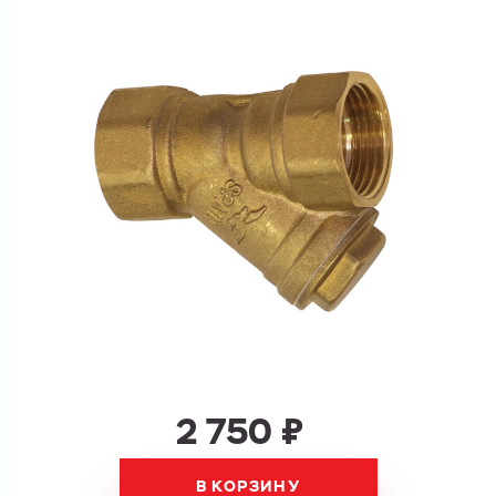
Перечислите товары, которые вас интересуют
и укажите какую информацию вы хотите по ним
получить. Мы свяжемся с вами в ближайшее время.
Купить как физ. лицо
Запросить КП
Купить как юр. лицо
Запросить Счёт
Имя
Имя
Номер телефона
Номер телефона
2 750 ₽
Электронная почта
Электронная почта
Имя
В КОРЗИНУ