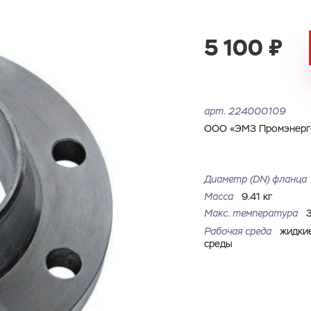
Имя
Номер телефона
Запросить КП
Запросить Счёт
5 100 ₽
Имя
Номер телефона
Электронная почта
Город
арт.
224000109
Электронная почта
Город
ООО «ЭМЗ Промэнерго
Комментарий
Файл с реквизитами огранизации (любой формат, макс. 20
Диаметр (DN) фланца
ЗАГРУЗИТЬ
МБ)
Имя
Номер телефона
Масса
9.41 кг
Cоглашаюсь на обработку
персональных данных
Cоглашаюсь на обработку
персональных данных
Макс. температура
Рабочая среда
жидки
Cоглашаюсь на обработку
персональных данных
ГОТОВО
ГОТОВО
среды
ОТПРАВИТЬ