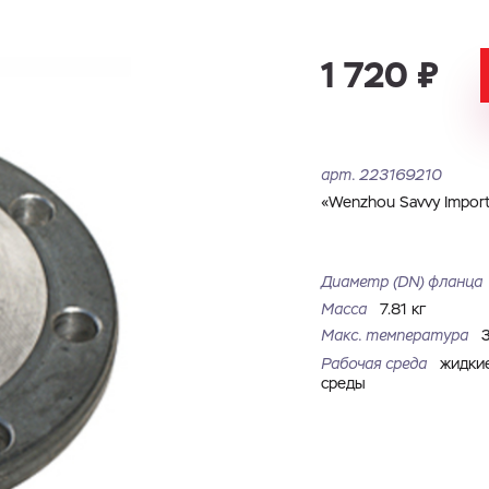
Имя
Номер телефона
Запросить КП
Запросить Счёт
1 720 ₽
Имя
Номер телефона
Электронная почта
Город
арт.
223169210
Электронная почта
Город
Комментарий
«Wenzhou Savvy Import 
Файл с реквизитами огранизации (любой формат, макс. 20
Диаметр (DN) фланца
ЗАГРУЗИТЬ
МБ)
Имя
Номер телефона
Масса
7.81 кг
Cоглашаюсь на обработку
персональных данных
Cоглашаюсь на обработку
персональных данных
Макс. температура
Рабочая среда
жидки
ГОТОВО
Cоглашаюсь на обработку
персональных данных
ГОТОВО
среды
ОТПРАВИТЬ