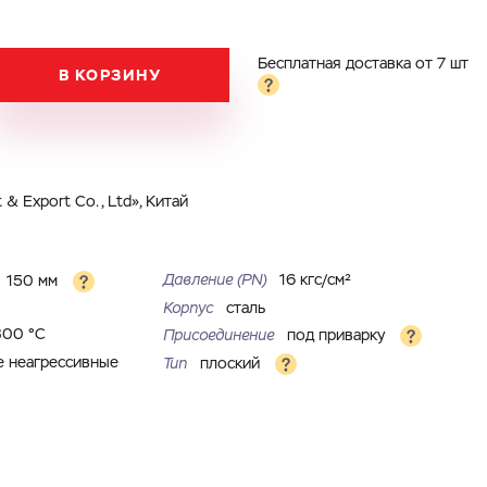
Бесплатная доставка от 7 шт
В КОРЗИНУ
& Export Co., Ltd», Китай
Давление (PN)
16 кгс/см²
150 мм
Корпус
сталь
300 °С
Присоединение
под приварку
е неагрессивные
Тип
плоский