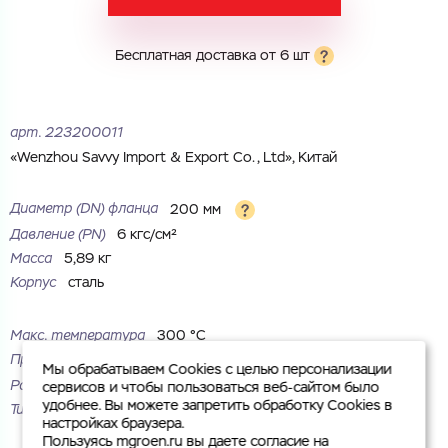
Комментарий
Бесплатная доставка от 6 шт
Cоглашаюсь на обработку
персональных данных
ЗАГРУЗИТЬ
ОТПРАВИТЬ
арт.
223200011
Файл с реквизитами огранизации (любой формат, макс. 20
Cоглашаюсь на обработку
персональных данных
МБ)
«Wenzhou Savvy Import & Export Co., Ltd», Китай
ГОТОВО
Cоглашаюсь на обработку
персональных данных
Диаметр (DN) фланца
200 мм
ГОТОВО
Давление (PN)
6 кгс/см²
Масса
5,89 кг
Корпус
сталь
Макс. температура
300 °С
Присоединение
под приварку
Мы обрабатываем Cookies с целью персонализации
Рабочая среда
жидкие неагрессивные среды
сервисов и чтобы пользоваться веб-сайтом было
удобнее. Вы можете запретить обработку Cookies в
Тип
плоский
настройках браузера.
Пользуясь mgroen.ru вы даете согласие на