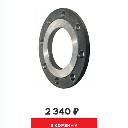
Купить как физ. лицо
Запросить КП
Купить как юр. лицо
Запросить Счёт
Имя
Имя
Номер телефона
Номер телефона
Электронная почта
2 340 ₽
Электронная почта
Имя
Город
В КОРЗИНУ
Город
Номер телефона