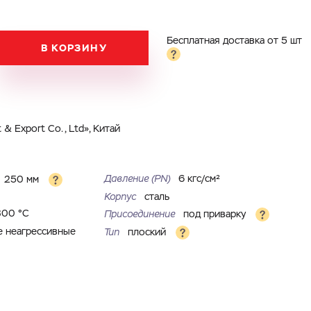
Бесплатная доставка от 5 шт
В КОРЗИНУ
& Export Co., Ltd», Китай
Давление (PN)
6 кгс/см²
250 мм
Корпус
сталь
300 °С
Присоединение
под приварку
е неагрессивные
Тип
плоский