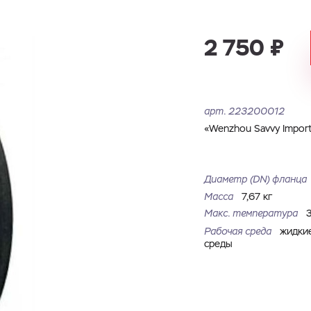
Имя
Номер телефона
Запросить КП
Запросить Счёт
2 750 ₽
Имя
Номер телефона
Электронная почта
Город
арт.
223200012
Электронная почта
Город
Комментарий
«Wenzhou Savvy Import 
Файл с реквизитами огранизации (любой формат, макс. 20
Диаметр (DN) фланца
ЗАГРУЗИТЬ
МБ)
Имя
Номер телефона
Масса
7,67 кг
Cоглашаюсь на обработку
персональных данных
Cоглашаюсь на обработку
персональных данных
Макс. температура
Рабочая среда
жидки
ГОТОВО
Cоглашаюсь на обработку
персональных данных
ГОТОВО
среды
ОТПРАВИТЬ