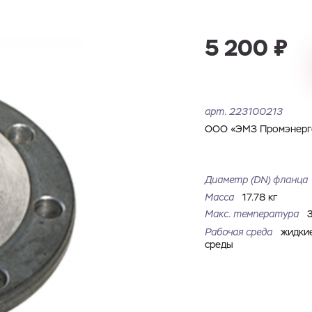
Имя
Номер телефона
Запросить КП
Запросить Счёт
5 200 ₽
Имя
Номер телефона
Электронная почта
Город
арт.
223100213
Электронная почта
Город
Комментарий
ООО «ЭМЗ Промэнерго
Файл с реквизитами огранизации (любой формат, макс. 20
Диаметр (DN) фланца
ЗАГРУЗИТЬ
МБ)
Имя
Номер телефона
Масса
17.78 кг
Cоглашаюсь на обработку
персональных данных
Cоглашаюсь на обработку
персональных данных
Макс. температура
Рабочая среда
жидки
ГОТОВО
Cоглашаюсь на обработку
персональных данных
ГОТОВО
среды
ОТПРАВИТЬ