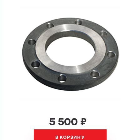
Купить как физ. лицо
Запросить КП
Купить как юр. лицо
Запросить Счёт
Имя
Имя
Номер телефона
Номер телефона
Электронная почта
5 500 ₽
Электронная почта
Имя
Город
В КОРЗИНУ
Город
Номер телефона