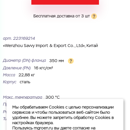
Комментарий
Бесплатная доставка от 3 шт
Cоглашаюсь на обработку
персональных данных
ЗАГРУЗИТЬ
ОТПРАВИТЬ
арт.
223169214
Файл с реквизитами огранизации (любой формат, макс. 20
Cоглашаюсь на обработку
персональных данных
МБ)
«Wenzhou Savvy Import & Export Co., Ltd», Китай
ГОТОВО
Cоглашаюсь на обработку
персональных данных
Диаметр (DN) фланца
350 мм
ГОТОВО
Давление (PN)
16 кгс/см²
Масса
22,88 кг
Корпус
сталь
Макс. температура
300 °С
Присоединение
под приварку
Мы обрабатываем Cookies с целью персонализации
Рабочая среда
жидкие неагрессивные среды
сервисов и чтобы пользоваться веб-сайтом было
удобнее. Вы можете запретить обработку Cookies в
Тип
плоский
настройках браузера.
Пользуясь mgroen.ru вы даете согласие на